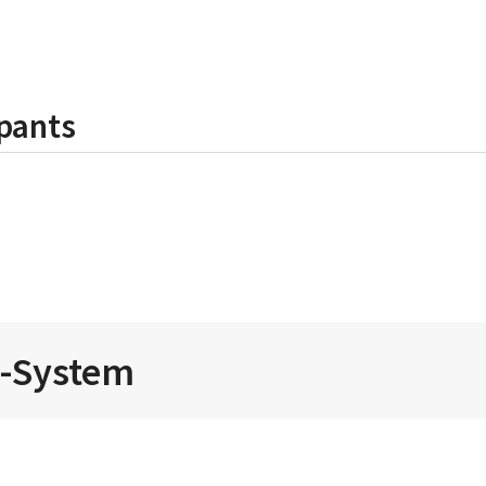
pants
i-System