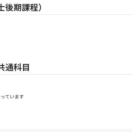
士後期課程）
共通科目
なっています