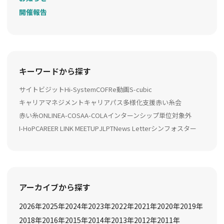
開催報告
キーワードから探す
サイトビジット
Hi-System
COFRe動画
S-cubic
キャリアマネジメント
キャリアパス多様化支援
赤い糸会
赤い糸ONLINE
A-COSA
A-COLA
インターンシップ
単位対象外
I-HoP
CAREER LINK MEETUP
JLPT
News Letter
シンフォスター
アーカイブから探す
2026
年
2025
年
2024
年
2023
年
2022
年
2021
年
2020
年
2019
年
2018
年
2016
年
2015
年
2014
年
2013
年
2012
年
2011
年