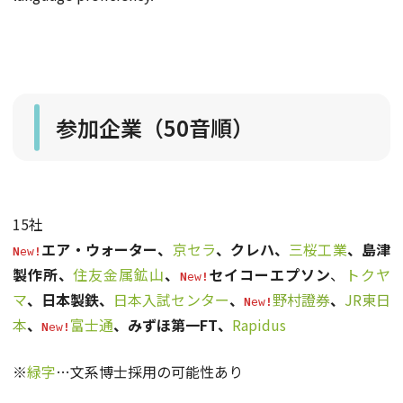
参加企業（50音順）
15社
エア・ウォーター、
京セラ
、クレハ、
三桜工業
、島津
N
ew
!
製作所、
住友金属鉱山
、
セイコーエプソン
、
トクヤ
N
ew
!
マ
、日本製鉄、
日本入試センター
、
野村證券
、
JR東日
N
ew
!
本
、
富士通
、みずほ第一FT、
Rapidus
N
ew
!
※
緑字
…文系博士採用の可能性あり